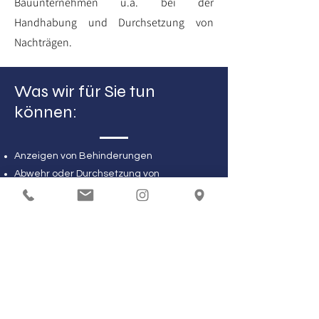
Bauunternehmen u.a. bei der
Handhabung und Durchsetzung von
Nachträgen.
Was wir für Sie tun
können:
Anzeigen von Behinderungen
Abwehr oder Durchsetzung von
Nachtragsforderungen / Claim-
Management
Lösungsorientierte Kommunikation mit
dem Auftraggeber oder Auftragnehmer
Handhabung von Bauzeitverschiebungen
Gemeinsame Wahrnehmung von
Terminen vor Ort
Enge Vernetzung mit Sachverständigen